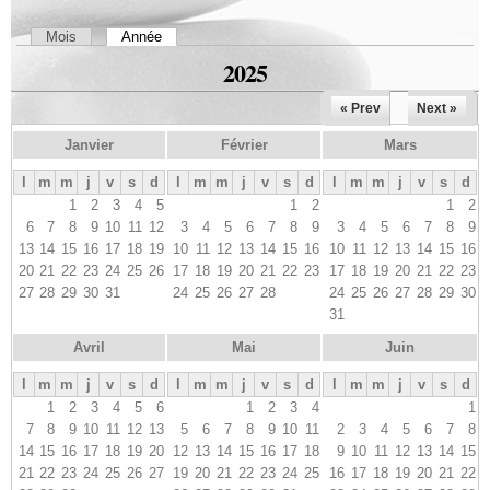
Onglets principaux
Mois
Année
(onglet actif)
2025
« Prev
Next »
Janvier
Février
Mars
l
m
m
j
v
s
d
l
m
m
j
v
s
d
l
m
m
j
v
s
d
1
2
3
4
5
1
2
1
2
6
7
8
9
10
11
12
3
4
5
6
7
8
9
3
4
5
6
7
8
9
13
14
15
16
17
18
19
10
11
12
13
14
15
16
10
11
12
13
14
15
16
20
21
22
23
24
25
26
17
18
19
20
21
22
23
17
18
19
20
21
22
23
27
28
29
30
31
24
25
26
27
28
24
25
26
27
28
29
30
31
Avril
Mai
Juin
l
m
m
j
v
s
d
l
m
m
j
v
s
d
l
m
m
j
v
s
d
1
2
3
4
5
6
1
2
3
4
1
7
8
9
10
11
12
13
5
6
7
8
9
10
11
2
3
4
5
6
7
8
14
15
16
17
18
19
20
12
13
14
15
16
17
18
9
10
11
12
13
14
15
21
22
23
24
25
26
27
19
20
21
22
23
24
25
16
17
18
19
20
21
22