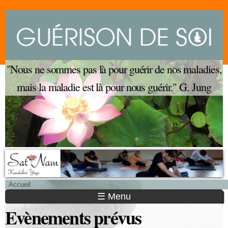
Aller au
contenu
principal
"Nous ne sommes pas là pour guérir de nos maladies,
mais la maladie est là pour nous guérir." G. Jung
Menu principal
Accueil
Vous êtes ici
☰ Menu
Evènements prévus